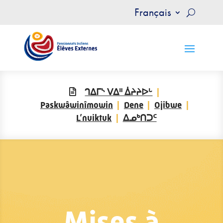
Français
ᒉᐃᒥᔅ ᐯᐃᐦ ᐄᔨᔨᐅᒡ
Paskwâwinîmowin
Dene
Ojibwe
L’nuiktuk
ᐃᓄᒃᑎᑐᑦ
Mises à