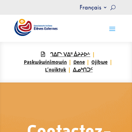
Français
ᒉᐃᒥᔅ ᐯᐃᐦ ᐄᔨᔨᐅᒡ
Paskwâwinîmowin
Dene
Ojibwe
L’nuiktuk
ᐃᓄᒃᑎᑐᑦ
Contactez-