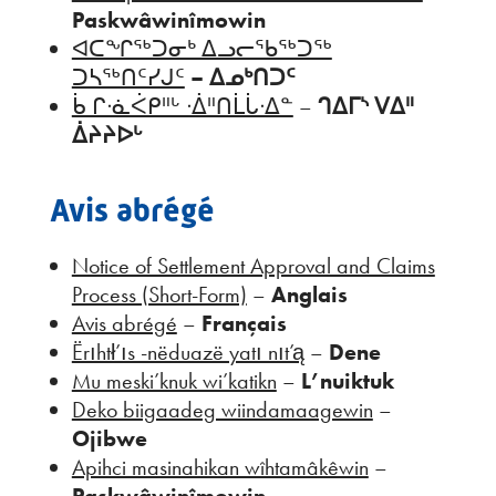
Paskwâwinîmowin
ᐊᑕᖏᖅᑐᓂᒃ ᐃᓗᓕᖃᖅᑐᖅ
ᑐᓴᖅᑎᑦᓯᒍᑦ
– ᐃᓄᒃᑎᑐᑦ
ᑳ ᒋᐧᓈᐹᑭᐦᒡ ᐧᐄᐦᑎᒫᒑᐧᐃᓐ
–
ᒉᐃᒥᔅ ᐯᐃᐦ
ᐄᔨᔨᐅᒡ
Avis abrégé
Notice of Settlement Approval and Claims
Process (Short-Form)
–
Anglais
Avis abrégé
–
Français
Ërıhtł’ıs -nëduazë yatı nıt’ą
–
Dene
Mu meski’knuk wi’katikn
–
L’nuiktuk
Deko biigaadeg wiindamaagewin
–
Ojibwe
Apihci masinahikan wîhtamâkêwin
–
Paskwâwinîmowin