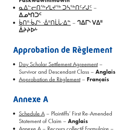
ᓇᐃᓪᓕᑎᖅᓯᒪᔪᖅ ᑐᓴᖅᑎᑦᓯᒍᑦ
–
ᐃᓄᒃᑎᑐᑦ
ᑳᑎᐦᐧᑳᔑᒡ ᐧᐄᐦᑎᒫᒑᐧᐃᓐ
–
ᒉᐃᒥᔅ ᐯᐃᐦ
ᐄᔨᔨᐅᒡ
Approbation de Règlement
Day Scholar Settlement Agreement
–
Survivor and Descendant Class –
Anglais
Approbation de Règlement
–
Français
Annexe A
Schedule A
– Plaintiffs’ First Re-Amended
Statement of Claim –
Anglais
Annexe A
– Recours collectif Formulaire –