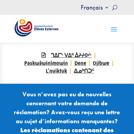
Français
ᒉᐃᒥᔅ ᐯᐃᐦ ᐄᔨᔨᐅᒡ
Paskwâwinîmowin
Dene
Ojibwe
L’nuiktuk
ᐃᓄᒃᑎᑐᑦ
Vous n’avez pas eu de nouvelles
concernant votre
demande de
réclamation
? Avez-vous reçu une lettre
au sujet d’informations manquantes?
Les réclamations
contenant
des