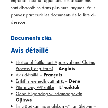
importants sur le règlement. Les documents
sont disponibles dans plusieurs langues. Vous
pouvez parcourir les documents de la liste ci-
dessous.
Documents clés
Avis détaillé
Notice of Settlement Approval and Claims
Process (Long-Form)
–
Anglais
Avis détaillé
–
Français
Ërıhtł’ıs -nënedh yatı nıt’ą
–
Dene
Pitaqowey Wi’katikn
–
L’nuiktuk
Geno-biigaadeg wiindamaagewin
–
Ojibwe
Kinwâpêkan masinahikan wîhtamâkêwin
–