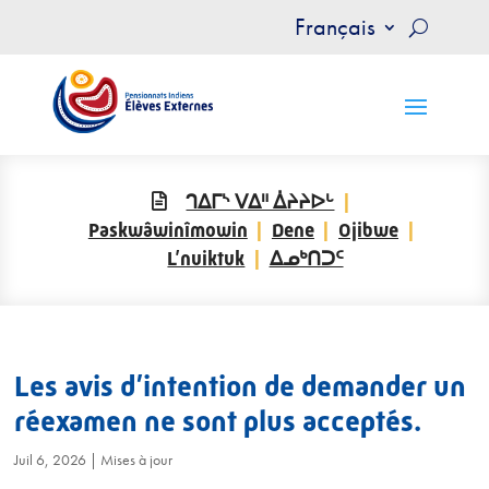
Français
ᒉᐃᒥᔅ ᐯᐃᐦ ᐄᔨᔨᐅᒡ
Paskwâwinîmowin
Dene
Ojibwe
L’nuiktuk
ᐃᓄᒃᑎᑐᑦ
Les avis d’intention de demander un
réexamen ne sont plus acceptés.
Juil 6, 2026
|
Mises à jour